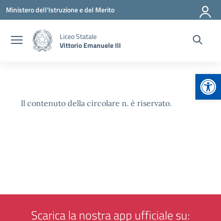
Vai ai contenuti
Vai al menu di navigazione
Vai al footer
Ministero dell'Istruzione e del Merito
Liceo Statale
Vittorio Emanuele III
Apr
Il contenuto della circolare n. è riservato.
Scarica la nostra app ufficiale su: