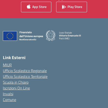
App Store
Play Store
Liceo Statale
Vittorio Emanuele III
Patti (ME)
— Visita la pagina iniziale della scuola
Link Esterni
MIUR
Ufficio Scolastico Regionale
Ufficio Scolastico Territoriale
Scuola in Chiaro
Iscrizioni On Line
Invalsi
Comune