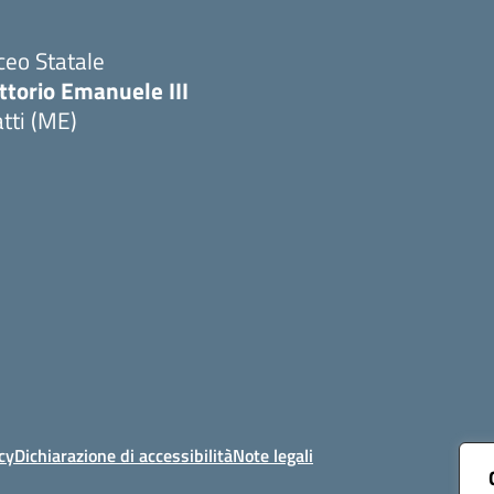
ceo Statale
ttorio Emanuele III
tti (ME)
Visita la pagina iniziale della scuola
cy
Dichiarazione di accessibilità
Note legali