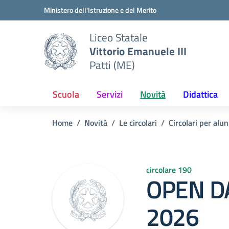
Vai ai contenuti
Vai al menu di navigazione
Vai al footer
Ministero dell'Istruzione e del Merito
Liceo Statale
Vittorio Emanuele III
Patti (ME)
Scuola
Servizi
Novità
Didattica
Home
Novità
Le circolari
Circolari per alun
circolare 190
OPEN DA
2026