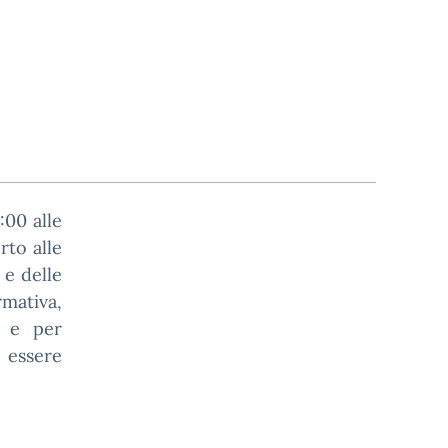
:00 alle
rto alle
 e delle
rmativa,
a e per
n essere