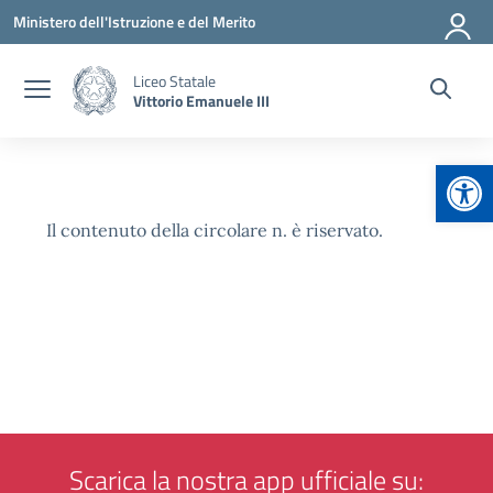
Vai ai contenuti
Vai al menu di navigazione
Vai al footer
Ministero dell'Istruzione e del Merito
Liceo Statale
Vittorio Emanuele III
Apr
Il contenuto della circolare n. è riservato.
Scarica la nostra app ufficiale su: