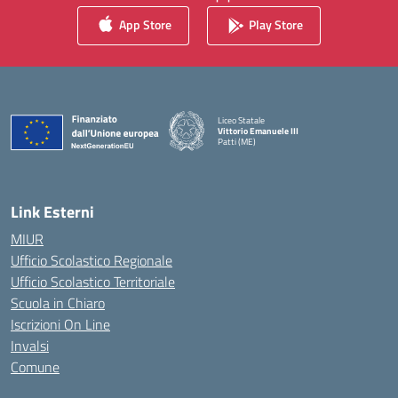
App Store
Play Store
Liceo Statale
Vittorio Emanuele III
Patti (ME)
— Visita la pagina iniziale della scuola
Link Esterni
MIUR
Ufficio Scolastico Regionale
Ufficio Scolastico Territoriale
Scuola in Chiaro
Iscrizioni On Line
Invalsi
Comune