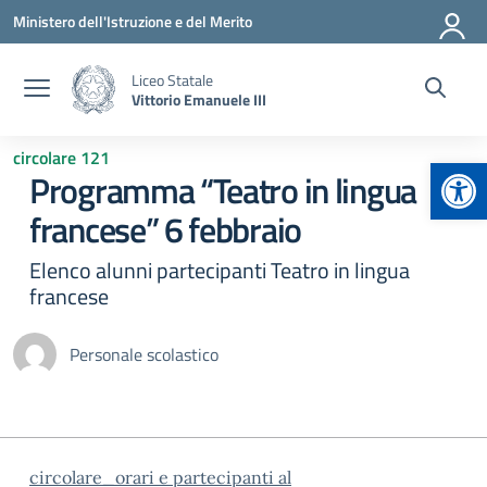
Vai ai contenuti
Vai al menu di navigazione
Vai al footer
Ministero dell'Istruzione e del Merito
Liceo Statale
Vittorio Emanuele III
circolare 121
Apr
Programma “Teatro in lingua
francese” 6 febbraio
Elenco alunni partecipanti Teatro in lingua
francese
Personale scolastico
circolare_orari e partecipanti al