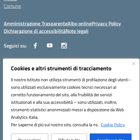
Comune
Amministrazione Trasparente
Albo online
Privacy Policy
Dichiarazione di accessibilità
Note legali
Seguici su:
Indirizzo:
Cookies e altri strumenti di tracciamento
Via Trieste, 43 – 98066 Patti (ME)
Centralino:
094121409
Email:
mepc060006@istruzione.it
Il nostro Istituto non utilizza strumenti di profilazione degli utenti -
Posta elettronica certificata (PEC):
mepc060006@pec.istruzione.it
sono utilizzati esclusivamente cookies tecnici necessari al
Codice fiscale: 86000610831
corretto funzionamento del sito, alla fruibilità dei servizi
Codice meccanografico:
MEPC060006
istituzionali e alla sua accessibilità – sono utilizzati, inoltre,
strumenti statistici anonimizzati messi a disposizione da Web
Analytics Italia.
Hosting & Powered by 3D Solution S.r.l.
Per saperne di più sul nostro sito, consulta la ns.
Cookie Policy.
Concept & Design by Designers Italia