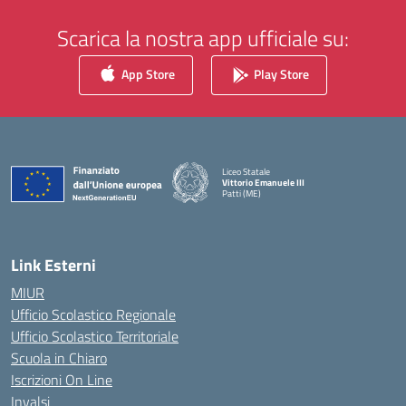
Scarica la nostra app ufficiale su:
App Store
Play Store
Liceo Statale
Vittorio Emanuele III
Patti (ME)
— Visita la pagina iniziale della scuola
Link Esterni
MIUR
Ufficio Scolastico Regionale
Ufficio Scolastico Territoriale
Scuola in Chiaro
Iscrizioni On Line
Invalsi