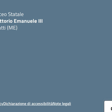
ceo Statale
ttorio Emanuele III
tti (ME)
Visita la pagina iniziale della scuola
cy
Dichiarazione di accessibilità
Note legali