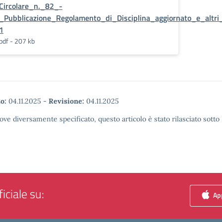
Circolare_n._82_-
_Pubblicazione_Regolamento_di_Disciplina_aggiornato_e_altri
1
pdf - 207 kb
o:
04.11.2025
-
Revisione:
04.11.2025
ove diversamente specificato, questo articolo è stato rilasciato sott
iciale su:
App