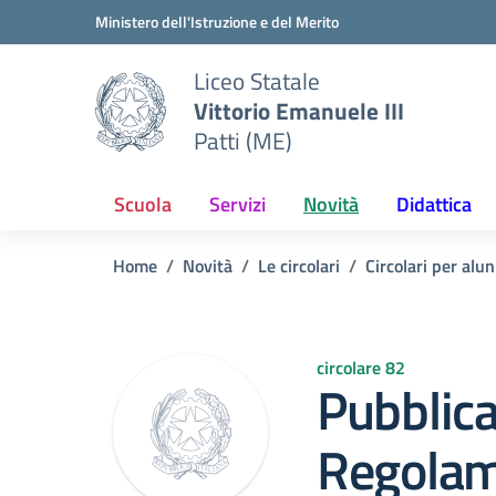
Vai ai contenuti
Vai al menu di navigazione
Vai al footer
Ministero dell'Istruzione e del Merito
Liceo Statale
Vittorio Emanuele III
Patti (ME)
Scuola
Servizi
Novità
Didattica
Home
Novità
Le circolari
Circolari per alun
circolare 82
Pubblic
Regolam