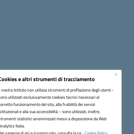
Seguici su:
Cookies e altri strumenti di tracciamento
Il nostro Istituto non utilizza strumenti di profilazione degli utenti -
sono utilizzati esclusivamente cookies tecnici necessari al
60006@pec.istruzione.it
corretto funzionamento del sito, alla fruibilità dei servizi
istituzionali e alla sua accessibilità – sono utilizzati, inoltre,
strumenti statistici anonimizzati messi a disposizione da Web
Analytics Italia.
Per saperne di più sul nostro sito, consulta la ns.
Cookie Policy.