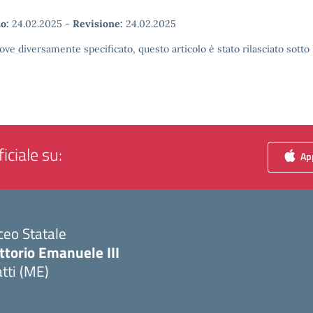
o:
24.02.2025
-
Revisione:
24.02.2025
ove diversamente specificato, questo articolo è stato rilasciato sott
iciale su:
App
ceo Statale
ttorio Emanuele III
tti (ME)
Visita la pagina iniziale della scuola