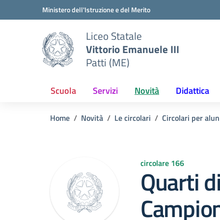
Vai ai contenuti
Vai al menu di navigazione
Vai al footer
Ministero dell'Istruzione e del Merito
Liceo Statale
Vittorio Emanuele III
Patti (ME)
Scuola
Servizi
Novità
Didattica
Home
Novità
Le circolari
Circolari per alun
circolare 166
Quarti d
Campion