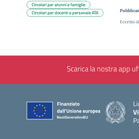
Circolari per alunni e famiglie
Pubblicat
Circolari per docenti e personale ATA
Eccetto d
Scarica la nostra app uff
Li
Vi
Pa
— 