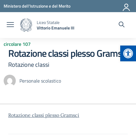
Vai ai contenuti
Vai al menu di navigazione
Vai al footer
Ministero dell'Istruzione e del Merito
Liceo Statale
Vittorio Emanuele III
circolare 107
Apr
Rotazione classi plesso Gramsci
Rotazione classi
Personale scolastico
Rotazione classi plesso Gramsci