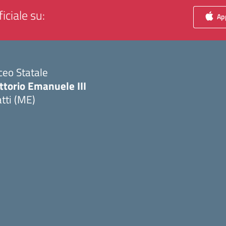
iciale su:
App
ceo Statale
ttorio Emanuele III
tti (ME)
Visita la pagina iniziale della scuola