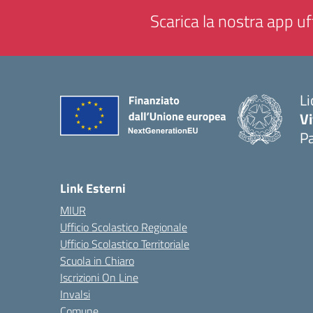
Scarica la nostra app uff
Li
Vi
Pa
— 
Link Esterni
MIUR
Ufficio Scolastico Regionale
Ufficio Scolastico Territoriale
Scuola in Chiaro
Iscrizioni On Line
Invalsi
Comune