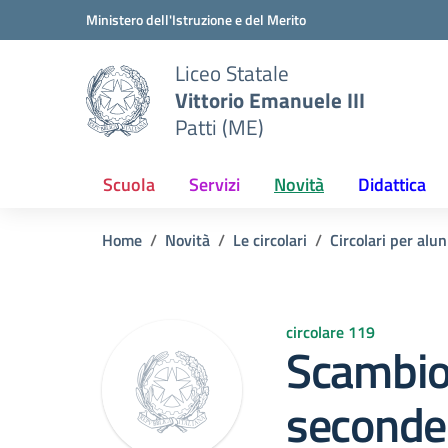
Vai ai contenuti
Vai al menu di navigazione
Vai al footer
Ministero dell'Istruzione e del Merito
Liceo Statale
Vittorio Emanuele III
Patti (ME)
Scuola
Servizi
Novità
Didattica
Home
Novità
Le circolari
Circolari per alun
circolare 119
Scambio 
seconde 