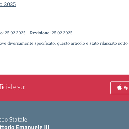
io 2025
o:
25.02.2025
-
Revisione:
25.02.2025
ove diversamente specificato, questo articolo è stato rilasciato sott
iciale su:
App
ceo Statale
ttorio Emanuele III