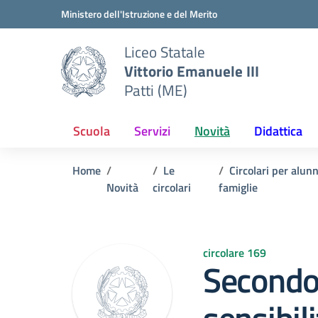
Vai ai contenuti
Vai al menu di navigazione
Vai al footer
Ministero dell'Istruzione e del Merito
Liceo Statale
Vittorio Emanuele III
Patti (ME)
Scuola
Servizi
Novità
Didattica
Home
Le
Circolari per alunn
Novità
circolari
famiglie
circolare 169
Secondo 