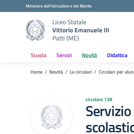
Vai ai contenuti
Vai al menu di navigazione
Vai al footer
Ministero dell'Istruzione e del Merito
Liceo Statale
Vittorio Emanuele III
Patti (ME)
Scuola
Servizi
Novità
Didattica
Home
Novità
Le circolari
Circolari per alun
circolare 138
Servizio
scolasti