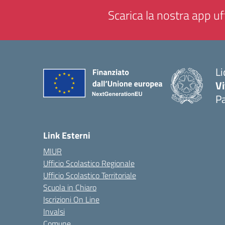
Scarica la nostra app uff
Li
Vi
Pa
— 
Link Esterni
MIUR
Ufficio Scolastico Regionale
Ufficio Scolastico Territoriale
Scuola in Chiaro
Iscrizioni On Line
Invalsi
Comune