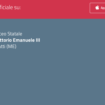
iciale su:
App
ceo Statale
ttorio Emanuele III
tti (ME)
Visita la pagina iniziale della scuola