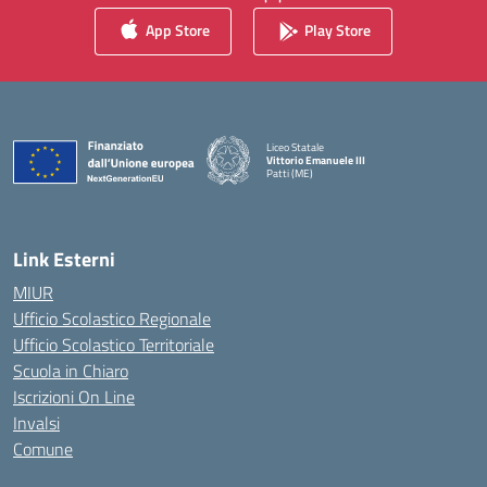
App Store
Play Store
Liceo Statale
Vittorio Emanuele III
Patti (ME)
— Visita la pagina iniziale della scuola
Link Esterni
MIUR
Ufficio Scolastico Regionale
Ufficio Scolastico Territoriale
Scuola in Chiaro
Iscrizioni On Line
Invalsi
Comune