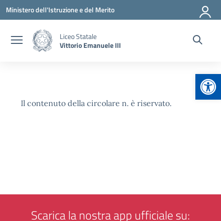
Vai ai contenuti
Vai al menu di navigazione
Vai al footer
Ministero dell'Istruzione e del Merito
Liceo Statale
Vittorio Emanuele III
Apr
Il contenuto della circolare n. è riservato.
Scarica la nostra app ufficiale su: