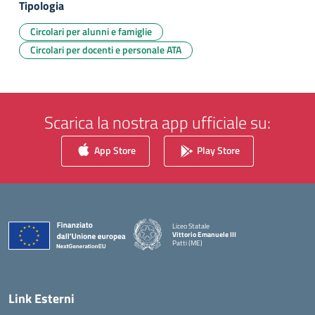
Tipologia
Circolari per alunni e famiglie
Circolari per docenti e personale ATA
Scarica la nostra app ufficiale su:
App Store
Play Store
Liceo Statale
Vittorio Emanuele III
Patti (ME)
— Visita la pagina iniziale della scuola
Link Esterni