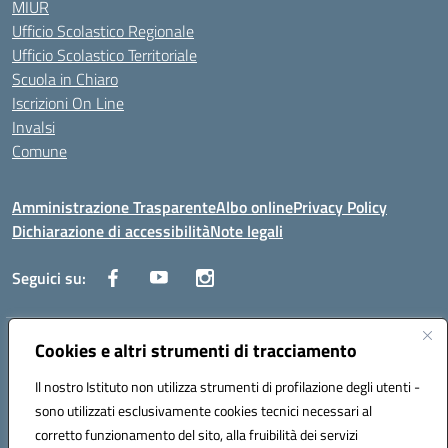
MIUR
Ufficio Scolastico Regionale
Ufficio Scolastico Territoriale
Scuola in Chiaro
Iscrizioni On Line
Invalsi
Comune
Amministrazione Trasparente
Albo online
Privacy Policy
Dichiarazione di accessibilità
Note legali
Seguici su:
Indirizzo:
Cookies e altri strumenti di tracciamento
Via Trieste, 43 – 98066 Patti (ME)
Centralino:
094121409
Email:
mepc060006@istruzione.it
Il nostro Istituto non utilizza strumenti di profilazione degli utenti -
Posta elettronica certificata (PEC):
mepc060006@pec.istruzione.it
sono utilizzati esclusivamente cookies tecnici necessari al
Codice fiscale: 86000610831
corretto funzionamento del sito, alla fruibilità dei servizi
Codice meccanografico:
MEPC060006