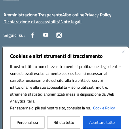
Amministrazione Trasparente
Albo online
Privacy Policy
Dichiarazione di accessibilità
Note legali
Seguici su:
Indirizzo:
Cookies e altri strumenti di tracciamento
Via Trieste, 43 – 98066 Patti (ME)
Centralino:
094121409
Email:
mepc060006@istruzione.it
Il nostro Istituto non utilizza strumenti di profilazione degli utenti -
Posta elettronica certificata (PEC):
mepc060006@pec.istruzione.it
sono utilizzati esclusivamente cookies tecnici necessari al
Codice fiscale: 86000610831
corretto funzionamento del sito, alla fruibilità dei servizi
Codice meccanografico:
MEPC060006
istituzionali e alla sua accessibilità – sono utilizzati, inoltre,
strumenti statistici anonimizzati messi a disposizione da Web
Analytics Italia.
Hosting & Powered by 3D Solution S.r.l.
Per saperne di più sul nostro sito, consulta la ns.
Cookie Policy.
Concept & Design by Designers Italia
Personalizza
Rifiuta tutto
Accettare tutto