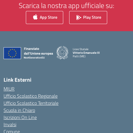
Scarica la nostra app ufficiale su:
App Store
Play Store
Liceo Statale
Vittorio Emanuele III
Patti (ME)
— Visita la pagina iniziale della scuola
Link Esterni
MIUR
Ufficio Scolastico Regionale
Ufficio Scolastico Territoriale
Scuola in Chiaro
Iscrizioni On Line
Invalsi
Comune