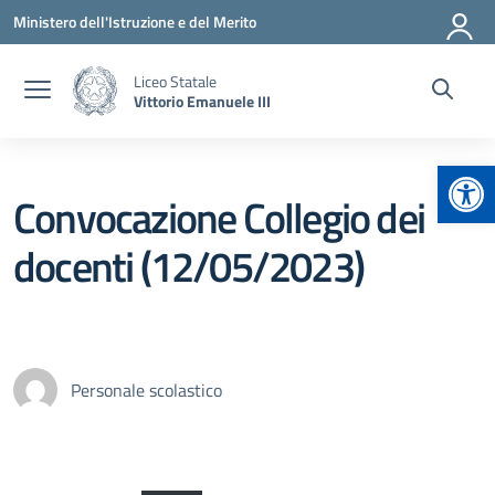
Vai ai contenuti
Vai al menu di navigazione
Vai al footer
Ministero dell'Istruzione e del Merito
Liceo Statale
Vittorio Emanuele III
Apr
Convocazione Collegio dei
docenti (12/05/2023)
Personale scolastico