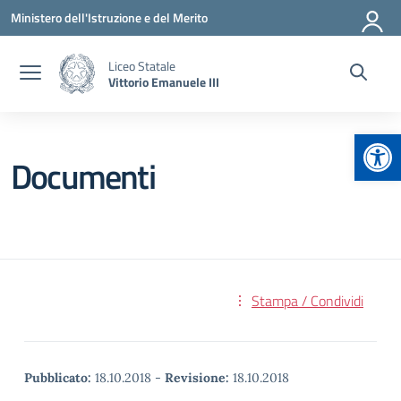
Vai ai contenuti
Vai al menu di navigazione
Vai al footer
Ministero dell'Istruzione e del Merito
Liceo Statale
Vittorio Emanuele III
Apr
Documenti
Stampa / Condividi
Pubblicato:
18.10.2018
-
Revisione:
18.10.2018