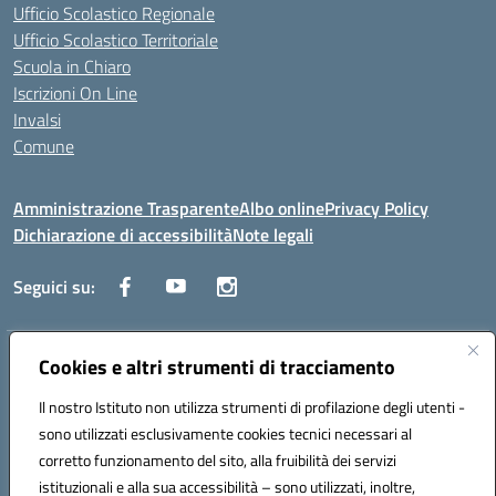
Ufficio Scolastico Regionale
Ufficio Scolastico Territoriale
Scuola in Chiaro
Iscrizioni On Line
Invalsi
Comune
Amministrazione Trasparente
Albo online
Privacy Policy
Dichiarazione di accessibilità
Note legali
Seguici su:
Indirizzo:
Cookies e altri strumenti di tracciamento
Via Trieste, 43 – 98066 Patti (ME)
Centralino:
094121409
Email:
mepc060006@istruzione.it
Il nostro Istituto non utilizza strumenti di profilazione degli utenti -
Posta elettronica certificata (PEC):
mepc060006@pec.istruzione.it
sono utilizzati esclusivamente cookies tecnici necessari al
Codice fiscale: 86000610831
corretto funzionamento del sito, alla fruibilità dei servizi
Codice meccanografico:
MEPC060006
istituzionali e alla sua accessibilità – sono utilizzati, inoltre,