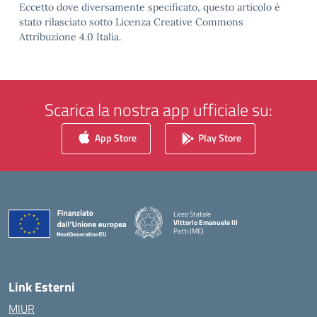
Eccetto dove diversamente specificato, questo articolo è
stato rilasciato sotto Licenza Creative Commons
Attribuzione 4.0 Italia.
Scarica la nostra app ufficiale su:
App Store
Play Store
Liceo Statale
Vittorio Emanuele III
Patti (ME)
— Visita la pagina iniziale della scuola
Link Esterni
MIUR