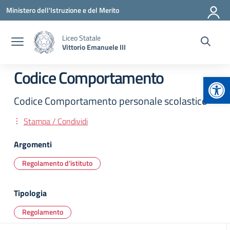
Vai ai contenuti
Vai al menu di navigazione
Vai al footer
Ministero dell'Istruzione e del Merito
Liceo Statale
Vittorio Emanuele III
Codice Comportamento
Apr
Codice Comportamento personale scolastico
Stampa / Condividi
Argomenti
Regolamento d'istituto
Tipologia
Regolamento