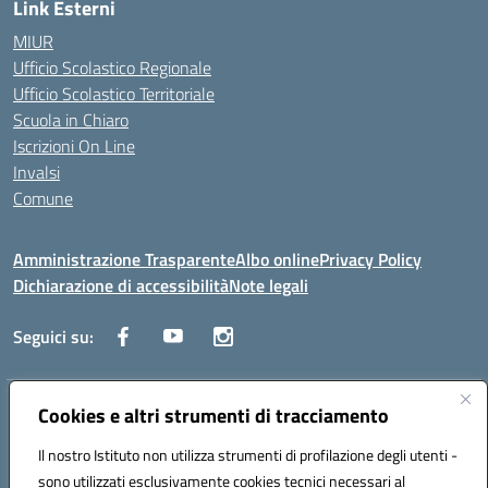
Link Esterni
MIUR
Ufficio Scolastico Regionale
Ufficio Scolastico Territoriale
Scuola in Chiaro
Iscrizioni On Line
Invalsi
Comune
Amministrazione Trasparente
Albo online
Privacy Policy
Dichiarazione di accessibilità
Note legali
Seguici su:
Indirizzo:
Cookies e altri strumenti di tracciamento
Via Trieste, 43 – 98066 Patti (ME)
Centralino:
094121409
Email:
mepc060006@istruzione.it
Il nostro Istituto non utilizza strumenti di profilazione degli utenti -
Posta elettronica certificata (PEC):
mepc060006@pec.istruzione.it
sono utilizzati esclusivamente cookies tecnici necessari al