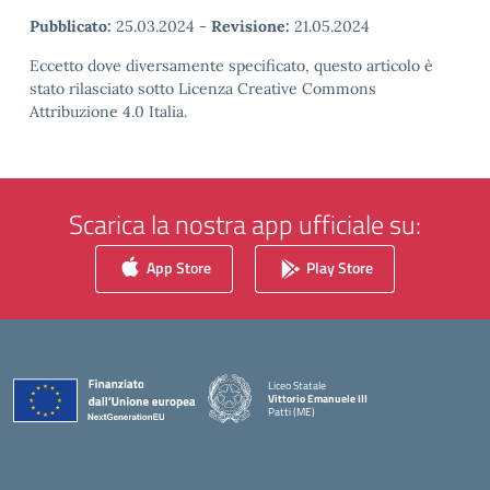
Pubblicato:
25.03.2024
-
Revisione:
21.05.2024
Eccetto dove diversamente specificato, questo articolo è
stato rilasciato sotto Licenza Creative Commons
Attribuzione 4.0 Italia.
Scarica la nostra app ufficiale su:
App Store
Play Store
Liceo Statale
Vittorio Emanuele III
Patti (ME)
— Visita la pagina iniziale della scuola