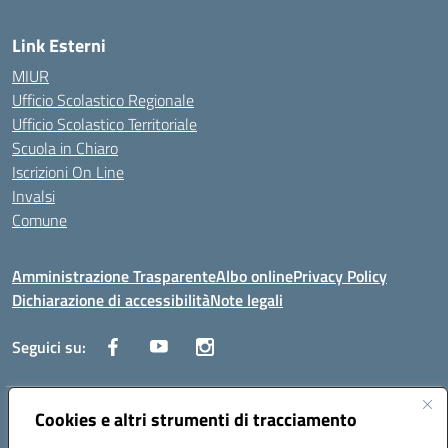
Link Esterni
MIUR
Ufficio Scolastico Regionale
Ufficio Scolastico Territoriale
Scuola in Chiaro
Iscrizioni On Line
Invalsi
Comune
Amministrazione Trasparente
Albo online
Privacy Policy
Dichiarazione di accessibilità
Note legali
Seguici su:
Indirizzo:
Cookies e altri strumenti di tracciamento
Via Trieste, 43 – 98066 Patti (ME)
Centralino:
094121409
Email:
mepc060006@istruzione.it