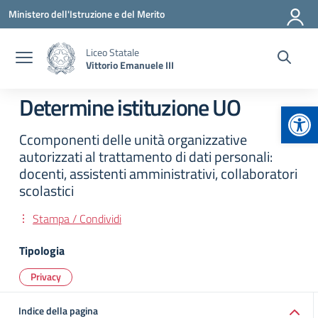
Vai ai contenuti
Vai al menu di navigazione
Vai al footer
Ministero dell'Istruzione e del Merito
Liceo Statale
Vittorio Emanuele III
Determine istituzione UO
Apr
Ccomponenti delle unità organizzative
autorizzati al trattamento di dati personali:
docenti, assistenti amministrativi, collaboratori
scolastici
Stampa / Condividi
Tipologia
Privacy
Indice della pagina