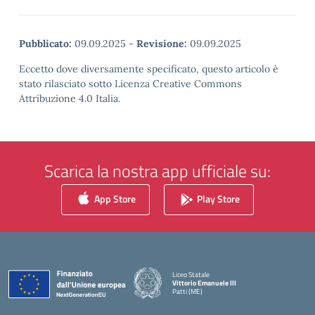
Pubblicato:
09.09.2025
-
Revisione:
09.09.2025
Eccetto dove diversamente specificato, questo articolo è
stato rilasciato sotto Licenza Creative Commons
Attribuzione 4.0 Italia.
Scarica la nostra app ufficiale su:
App Store
Play Store
Liceo Statale
Vittorio Emanuele III
Patti (ME)
— Visita la pagina iniziale della scuola