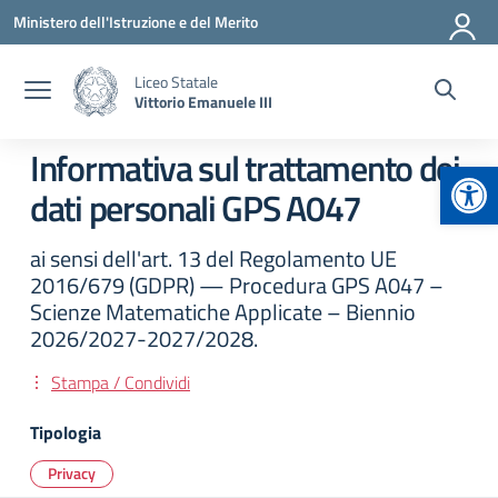
Vai ai contenuti
Vai al menu di navigazione
Vai al footer
Ministero dell'Istruzione e del Merito
Liceo Statale
Vittorio Emanuele III
Informativa sul trattamento dei
Apr
dati personali GPS A047
ai sensi dell'art. 13 del Regolamento UE
2016/679 (GDPR) — Procedura GPS A047 –
Scienze Matematiche Applicate – Biennio
2026/2027-2027/2028.
Stampa / Condividi
Tipologia
Privacy