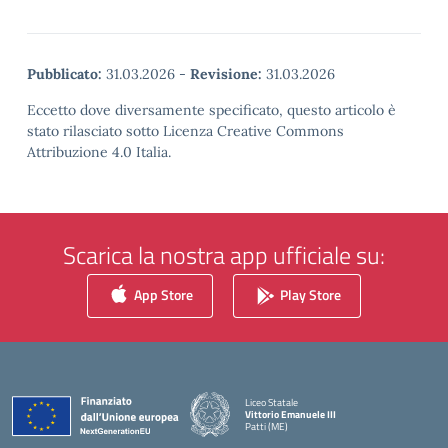
Pubblicato:
31.03.2026
-
Revisione:
31.03.2026
Eccetto dove diversamente specificato, questo articolo è
stato rilasciato sotto Licenza Creative Commons
Attribuzione 4.0 Italia.
Scarica la nostra app ufficiale su:
App Store
Play Store
Liceo Statale
Vittorio Emanuele III
Patti (ME)
— Visita la pagina iniziale della scuola