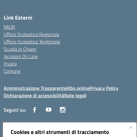
Link Esterni
MIUR
Ufficio Scolastico Regionale
Ufficio Scolastico Territoriale
Scuola in Chiaro
Iscrizioni On Line
Invalsi
Comune
Amministrazione Trasparente
Albo online
Privacy Policy
Dichiarazione di accessibilità
Note legali
Seguici su:
Indirizzo:
Cookies e altri strumenti di tracciamento
Via Trieste, 43 – 98066 Patti (ME)