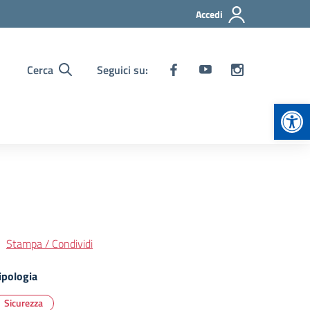
Accedi
Cerca
Seguici su:
Apr
Stampa / Condividi
ipologia
Sicurezza