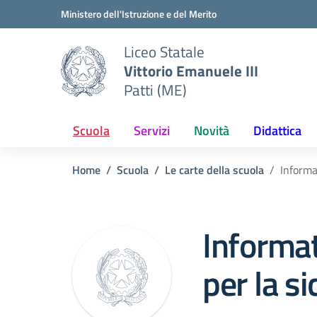
Vai ai contenuti
Vai al menu di navigazione
Vai al footer
Ministero dell'Istruzione e del Merito
Liceo Statale
Vittorio Emanuele III
Patti (ME)
Scuola
Servizi
Novità
Didattica
Home
Scuola
Le carte della scuola
Informa
Informat
per la s