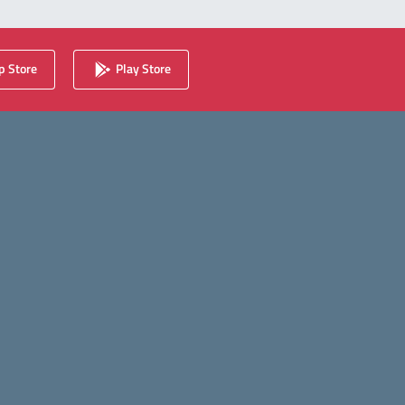
 Store
Play Store