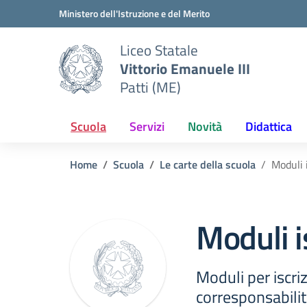
Vai ai contenuti
Vai al menu di navigazione
Vai al footer
Ministero dell'Istruzione e del Merito
Liceo Statale
Vittorio Emanuele III
Patti (ME)
Scuola
Servizi
Novità
Didattica
Home
Scuola
Le carte della scuola
Moduli 
Moduli i
Moduli per iscriz
corresponsabilit