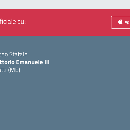
iciale su:
App
ceo Statale
ttorio Emanuele III
tti (ME)
Visita la pagina iniziale della scuola