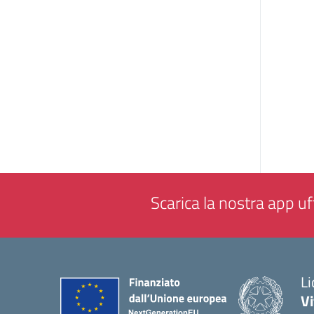
Scarica la nostra app uff
Li
Vi