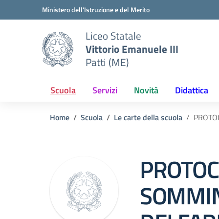
Vai ai contenuti
Vai al menu di navigazione
Vai al footer
Ministero dell'Istruzione e del Merito
Liceo Statale
Vittorio Emanuele III
Patti (ME)
Scuola
Servizi
Novità
Didattica
Home
Scuola
Le carte della scuola
PROTOC
PROTOC
SOMMIN