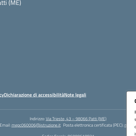
tti (ME)
Visita la pagina iniziale della scuola
cy
Dichiarazione di accessibilità
Note legali
Indirizzo:
Via Trieste, 43 – 98066 Patti (ME)
Email:
mepc060006@istruzione.it
Posta elettronica certificata (PEC):
mepc0