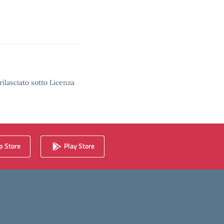
rilasciato sotto Licenza
 Store
Play Store