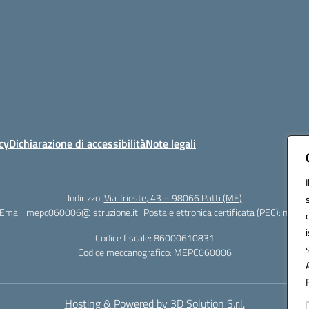
cy
Dichiarazione di accessibilità
Note legali
Indirizzo:
Via Trieste, 43 – 98066 Patti (ME)
Email:
mepc060006@istruzione.it
Posta elettronica certificata (PEC):
mepc0
Codice fiscale: 86000610831
Codice meccanografico:
MEPC060006
Hosting & Powered by 3D Solution S.r.l.