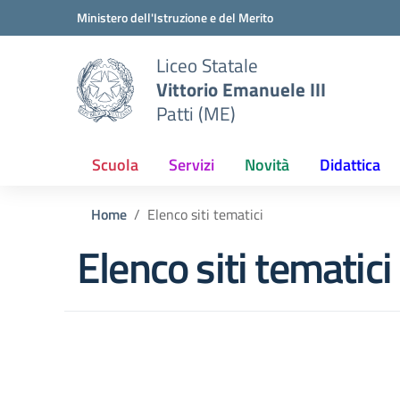
Vai ai contenuti
Vai al menu di navigazione
Vai al footer
Ministero dell'Istruzione e del Merito
Liceo Statale
Vittorio Emanuele III
Patti (ME)
Scuola
Servizi
Novità
Didattica
Home
Elenco siti tematici
Elenco siti tematici