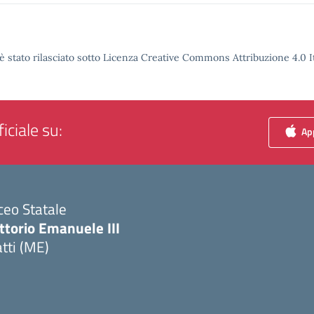
è stato rilasciato sotto Licenza Creative Commons Attribuzione 4.0 It
iciale su:
App
ceo Statale
ttorio Emanuele III
tti (ME)
Visita la pagina iniziale della scuola