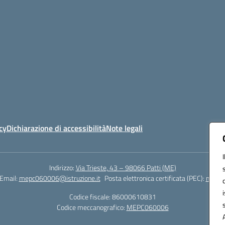
cy
Dichiarazione di accessibilità
Note legali
Indirizzo:
Via Trieste, 43 – 98066 Patti (ME)
Email:
mepc060006@istruzione.it
Posta elettronica certificata (PEC):
mepc0
Codice fiscale: 86000610831
Codice meccanografico:
MEPC060006