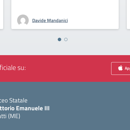
Davide Mandanici
iciale su:
App
ceo Statale
ttorio Emanuele III
tti (ME)
Visita la pagina iniziale della scuola