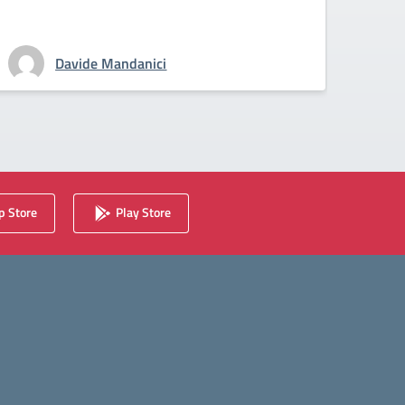
Davide Mandanici
 Store
Play Store