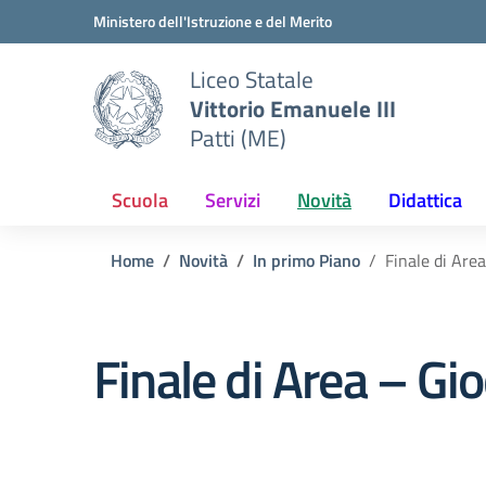
Vai ai contenuti
Vai al menu di navigazione
Vai al footer
Ministero dell'Istruzione e del Merito
Liceo Statale
Vittorio Emanuele III
Patti (ME)
Scuola
Servizi
Novità
Didattica
Home
Novità
In primo Piano
Finale di Are
Finale di Area – G