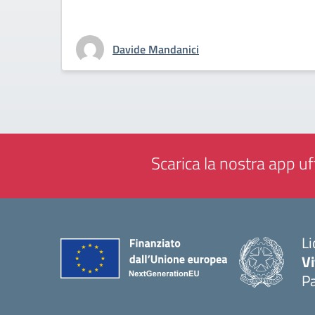
Davide Mandanici
Scarica la nostra app uff
Li
Vi
Pa
— 