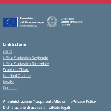
Liceo Statale
Vittorio Emanuele III
Patti (ME)
— Visita la pagina iniziale della scuola
Link Esterni
MIUR
Ufficio Scolastico Regionale
Ufficio Scolastico Territoriale
Scuola in Chiaro
Iscrizioni On Line
Invalsi
Comune
Amministrazione Trasparente
Albo online
Privacy Policy
Dichiarazione di accessibilità
Note legali