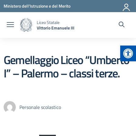
Vai ai contenuti
Vai al menu di navigazione
Vai al footer
Ministero dell'Istruzione e del Merito
Liceo Statale
Vittorio Emanuele III
Apr
Gemellaggio Liceo “Umberto
I” – Palermo – classi terze.
Personale scolastico