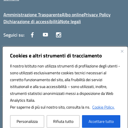
Amministrazione Trasparente
Albo online
Privacy Policy
Dichiarazione di accessibilità
Note legali
Seguici su:
Indirizzo:
Cookies e altri strumenti di tracciamento
Via Trieste, 43 – 98066 Patti (ME)
Centralino:
094121409
Email:
mepc060006@istruzione.it
Il nostro Istituto non utilizza strumenti di profilazione degli utenti -
Posta elettronica certificata (PEC):
mepc060006@pec.istruzione.it
sono utilizzati esclusivamente cookies tecnici necessari al
Codice fiscale: 86000610831
corretto funzionamento del sito, alla fruibilità dei servizi
Codice meccanografico:
MEPC060006
istituzionali e alla sua accessibilità – sono utilizzati, inoltre,
strumenti statistici anonimizzati messi a disposizione da Web
Analytics Italia.
Hosting & Powered by 3D Solution S.r.l.
Per saperne di più sul nostro sito, consulta la ns.
Cookie Policy.
Concept & Design by Designers Italia
Personalizza
Rifiuta tutto
Accettare tutto