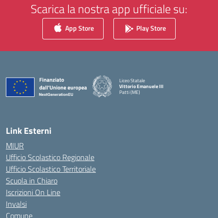
Scarica la nostra app ufficiale su:
App Store
Play Store
Liceo Statale
Vittorio Emanuele III
Patti (ME)
— Visita la pagina iniziale della scuola
Link Esterni
MIUR
Ufficio Scolastico Regionale
Ufficio Scolastico Territoriale
Scuola in Chiaro
Iscrizioni On Line
Invalsi
Comune