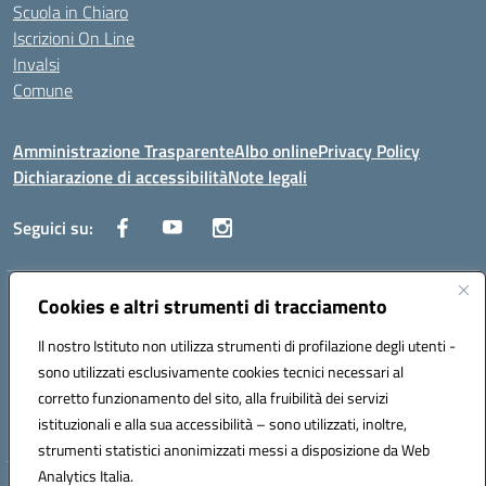
Scuola in Chiaro
Iscrizioni On Line
Invalsi
Comune
Amministrazione Trasparente
Albo online
Privacy Policy
Dichiarazione di accessibilità
Note legali
Seguici su:
Indirizzo:
Cookies e altri strumenti di tracciamento
Via Trieste, 43 – 98066 Patti (ME)
Centralino:
094121409
Email:
mepc060006@istruzione.it
Il nostro Istituto non utilizza strumenti di profilazione degli utenti -
Posta elettronica certificata (PEC):
mepc060006@pec.istruzione.it
sono utilizzati esclusivamente cookies tecnici necessari al
Codice fiscale: 86000610831
corretto funzionamento del sito, alla fruibilità dei servizi
Codice meccanografico:
MEPC060006
istituzionali e alla sua accessibilità – sono utilizzati, inoltre,
strumenti statistici anonimizzati messi a disposizione da Web
Analytics Italia.