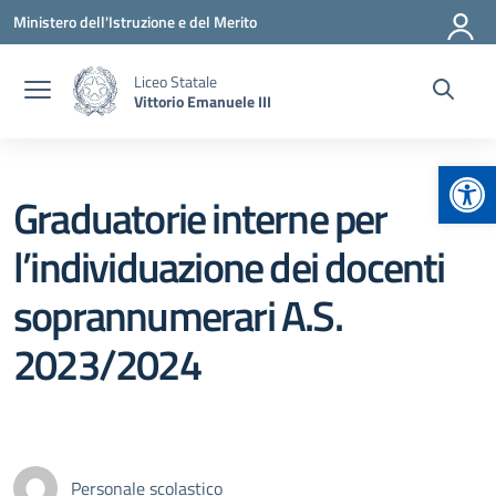
Vai ai contenuti
Vai al menu di navigazione
Vai al footer
Ministero dell'Istruzione e del Merito
Liceo Statale
Vittorio Emanuele III
Apr
Graduatorie interne per
l’individuazione dei docenti
soprannumerari A.S.
2023/2024
Personale scolastico