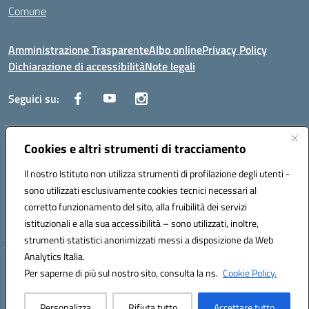
Comune
Amministrazione Trasparente
Albo online
Privacy Policy
Dichiarazione di accessibilità
Note legali
Seguici su:
Indirizzo:
Cookies e altri strumenti di tracciamento
Via Trieste, 43 – 98066 Patti (ME)
Centralino:
094121409
Email:
mepc060006@istruzione.it
Il nostro Istituto non utilizza strumenti di profilazione degli utenti -
Posta elettronica certificata (PEC):
mepc060006@pec.istruzione.it
sono utilizzati esclusivamente cookies tecnici necessari al
Codice fiscale: 86000610831
corretto funzionamento del sito, alla fruibilità dei servizi
Codice meccanografico:
MEPC060006
istituzionali e alla sua accessibilità – sono utilizzati, inoltre,
strumenti statistici anonimizzati messi a disposizione da Web
Analytics Italia.
Hosting & Powered by 3D Solution S.r.l.
Per saperne di più sul nostro sito, consulta la ns.
Cookie Policy.
Concept & Design by Designers Italia
Personalizza
Rifiuta tutto
Accettare tutto