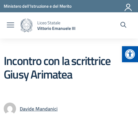
Vai ai contenuti
Vai al menu di navigazione
Vai al footer
Ministero dell'Istruzione e del Merito
Liceo Statale
Vittorio Emanuele III
Apr
Incontro con la scrittrice
Giusy Arimatea
Davide Mandanici