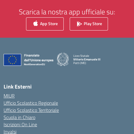
Scarica la nostra app ufficiale su:
App Store
Play Store
Liceo Statale
Vittorio Emanuele III
Patti (ME)
— Visita la pagina iniziale della scuola
Link Esterni
MIUR
Ufficio Scolastico Regionale
Ufficio Scolastico Territoriale
Scuola in Chiaro
Iscrizioni On Line
Invalsi