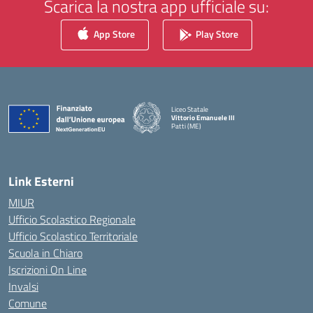
Scarica la nostra app ufficiale su:
App Store
Play Store
Liceo Statale
Vittorio Emanuele III
Patti (ME)
— Visita la pagina iniziale della scuola
Link Esterni
MIUR
Ufficio Scolastico Regionale
Ufficio Scolastico Territoriale
Scuola in Chiaro
Iscrizioni On Line
Invalsi
Comune