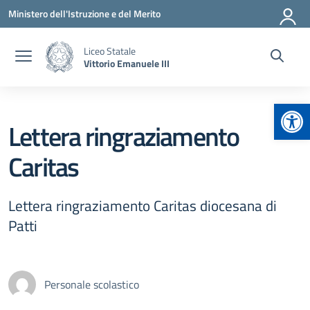
Vai ai contenuti
Vai al menu di navigazione
Vai al footer
Ministero dell'Istruzione e del Merito
Liceo Statale
Vittorio Emanuele III
Apr
Lettera ringraziamento
Caritas
Lettera ringraziamento Caritas diocesana di
Patti
Personale scolastico