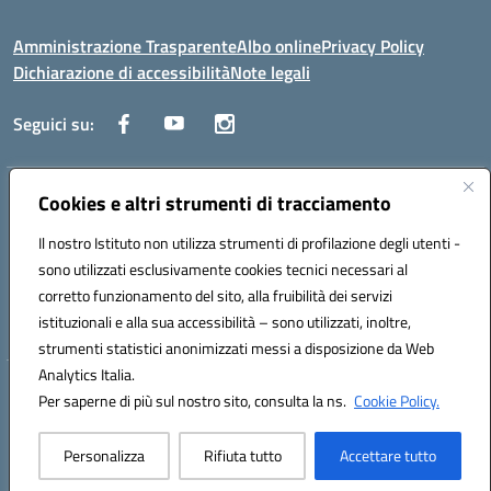
Amministrazione Trasparente
Albo online
Privacy Policy
Dichiarazione di accessibilità
Note legali
Seguici su:
Indirizzo:
Cookies e altri strumenti di tracciamento
Via Trieste, 43 – 98066 Patti (ME)
Centralino:
094121409
Email:
mepc060006@istruzione.it
Il nostro Istituto non utilizza strumenti di profilazione degli utenti -
Posta elettronica certificata (PEC):
mepc060006@pec.istruzione.it
sono utilizzati esclusivamente cookies tecnici necessari al
Codice fiscale: 86000610831
corretto funzionamento del sito, alla fruibilità dei servizi
Codice meccanografico:
MEPC060006
istituzionali e alla sua accessibilità – sono utilizzati, inoltre,
strumenti statistici anonimizzati messi a disposizione da Web
Analytics Italia.
Hosting & Powered by 3D Solution S.r.l.
Per saperne di più sul nostro sito, consulta la ns.
Cookie Policy.
Concept & Design by Designers Italia
Personalizza
Rifiuta tutto
Accettare tutto