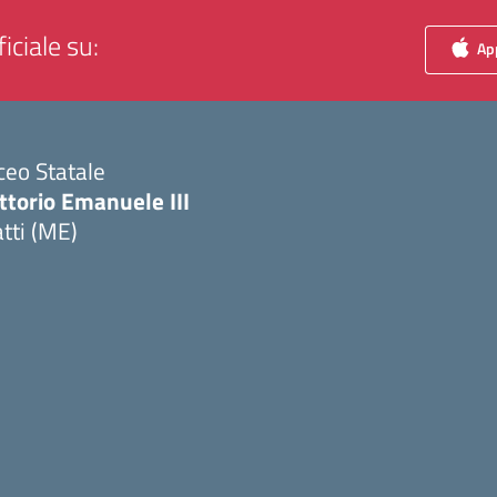
iciale su:
App
ceo Statale
ttorio Emanuele III
tti (ME)
Visita la pagina iniziale della scuola