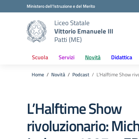
Vai ai contenuti
Vai al menu di navigazione
Vai al footer
Ministero dell'Istruzione e del Merito
Liceo Statale
Vittorio Emanuele III
Patti (ME)
Scuola
Servizi
Novità
Didattica
Home
Novità
Podcast
L’Halftime Show riv
L’Halftime Show
rivoluzionario: Mic