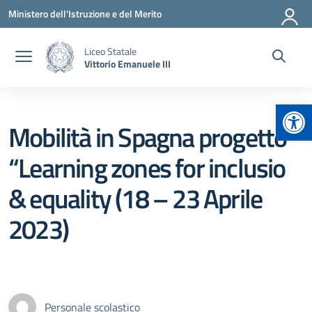
Vai ai contenuti
Vai al menu di navigazione
Vai al footer
Ministero dell'Istruzione e del Merito
Liceo Statale
Vittorio Emanuele III
Apr
Mobilità in Spagna progetto
“Learning zones for inclusio
& equality (18 – 23 Aprile
2023)
Personale scolastico