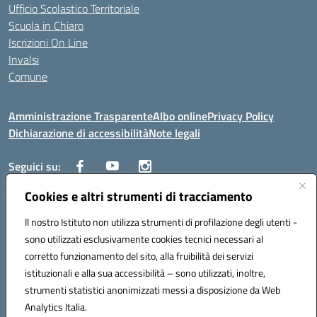
Ufficio Scolastico Territoriale
Scuola in Chiaro
Iscrizioni On Line
Invalsi
Comune
Amministrazione Trasparente
Albo online
Privacy Policy
Dichiarazione di accessibilità
Note legali
Seguici su:
Cookies e altri strumenti di tracciamento
Indirizzo:
Via Trieste, 43 – 98066 Patti (ME)
Il nostro Istituto non utilizza strumenti di profilazione degli utenti -
Centralino:
094121409
Email:
mepc060006@istruzione.it
sono utilizzati esclusivamente cookies tecnici necessari al
Posta elettronica certificata (PEC):
mepc060006@pec.istruzione.it
corretto funzionamento del sito, alla fruibilità dei servizi
Codice fiscale: 86000610831
istituzionali e alla sua accessibilità – sono utilizzati, inoltre,
Codice meccanografico:
MEPC060006
strumenti statistici anonimizzati messi a disposizione da Web
Analytics Italia.