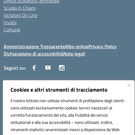
Ufficio Scolastico Territoriale
Scuola in Chiaro
Iscrizioni On Line
Invalsi
Comune
Amministrazione Trasparente
Albo online
Privacy Policy
Dichiarazione di accessibilità
Note legali
Seguici su:
Indirizzo:
Cookies e altri strumenti di tracciamento
Via Trieste, 43 – 98066 Patti (ME)
Centralino:
094121409
Email:
mepc060006@istruzione.it
Il nostro Istituto non utilizza strumenti di profilazione degli utenti -
Posta elettronica certificata (PEC):
mepc060006@pec.istruzione.it
sono utilizzati esclusivamente cookies tecnici necessari al
Codice fiscale: 86000610831
corretto funzionamento del sito, alla fruibilità dei servizi
Codice meccanografico:
MEPC060006
istituzionali e alla sua accessibilità – sono utilizzati, inoltre,
strumenti statistici anonimizzati messi a disposizione da Web