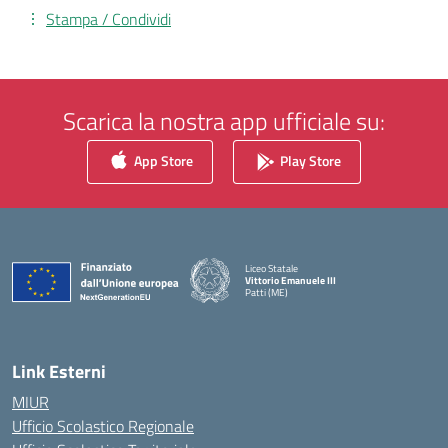
Stampa / Condividi
Scarica la nostra app ufficiale su:
App Store
Play Store
Liceo Statale
Vittorio Emanuele III
Patti (ME)
— Visita la pagina iniziale della scuola
Link Esterni
MIUR
Ufficio Scolastico Regionale