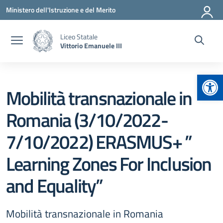
Vai ai contenuti
Vai al menu di navigazione
Vai al footer
Ministero dell'Istruzione e del Merito
Liceo Statale
Vittorio Emanuele III
Apr
Mobilità transnazionale in
Romania (3/10/2022-
7/10/2022) ERASMUS+ ”
Learning Zones For Inclusion
and Equality”
Mobilità transnazionale in Romania