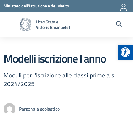
Vai ai contenuti
Vai al menu di navigazione
Vai al footer
Ministero dell'Istruzione e del Merito
Liceo Statale
Vittorio Emanuele III
Apr
Modelli iscrizione I anno
Moduli per l'iscrizione alle classi prime a.s.
2024/2025
Personale scolastico