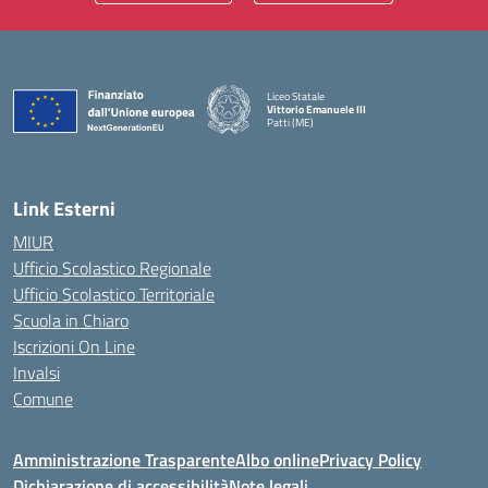
Liceo Statale
Vittorio Emanuele III
Patti (ME)
— Visita la pagina iniziale della scuola
Link Esterni
MIUR
Ufficio Scolastico Regionale
Ufficio Scolastico Territoriale
Scuola in Chiaro
Iscrizioni On Line
Invalsi
Comune
Amministrazione Trasparente
Albo online
Privacy Policy
Dichiarazione di accessibilità
Note legali