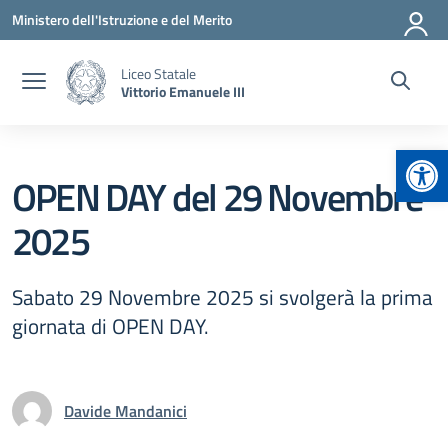
Vai ai contenuti
Vai al menu di navigazione
Vai al footer
Ministero dell'Istruzione e del Merito
Liceo Statale
Vittorio Emanuele III
Apr
OPEN DAY del 29 Novembre
2025
Sabato 29 Novembre 2025 si svolgerà la prima
giornata di OPEN DAY.
Davide Mandanici