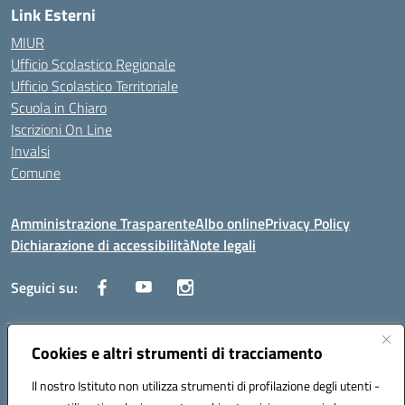
Link Esterni
MIUR
Ufficio Scolastico Regionale
Ufficio Scolastico Territoriale
Scuola in Chiaro
Iscrizioni On Line
Invalsi
Comune
Amministrazione Trasparente
Albo online
Privacy Policy
Dichiarazione di accessibilità
Note legali
Seguici su:
Indirizzo:
Cookies e altri strumenti di tracciamento
Via Trieste, 43 – 98066 Patti (ME)
Centralino:
094121409
Email:
mepc060006@istruzione.it
Il nostro Istituto non utilizza strumenti di profilazione degli utenti -
Posta elettronica certificata (PEC):
mepc060006@pec.istruzione.it