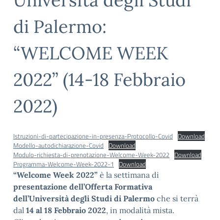
di Palermo:
“WELCOME WEEK
2022” (14-18 Febbraio
2022)
Istruzioni-di-partecipazione-in-presenza-Protocollo-Covid
Download
Modello-autodichiarazione-Covid
Download
Modulo-richiesta-di-prenotazione-Welcome-Week-2022
Download
Programma-Welcome-Week-2022-1
Download
“Welcome
Week 2022”
è la settimana di
presentazione dell’Offerta Formativa
dell’Università degli Studi di Palermo
che si terrà
dal
14 al 18 Febbraio 2022
, in modalità mista.