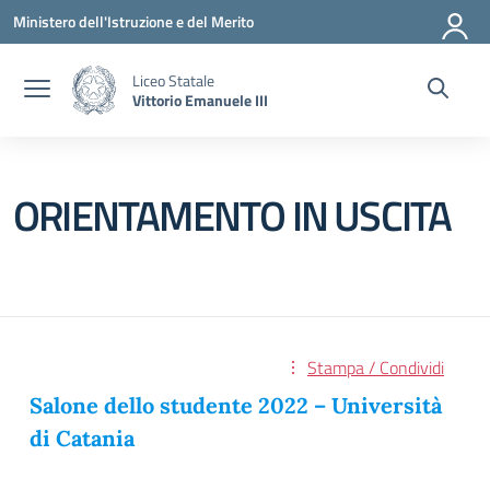
Vai ai contenuti
Vai al menu di navigazione
Vai al footer
Ministero dell'Istruzione e del Merito
Liceo Statale
Vittorio Emanuele III
ORIENTAMENTO IN USCITA
Stampa / Condividi
Salone dello studente 2022 – Università
di Catania