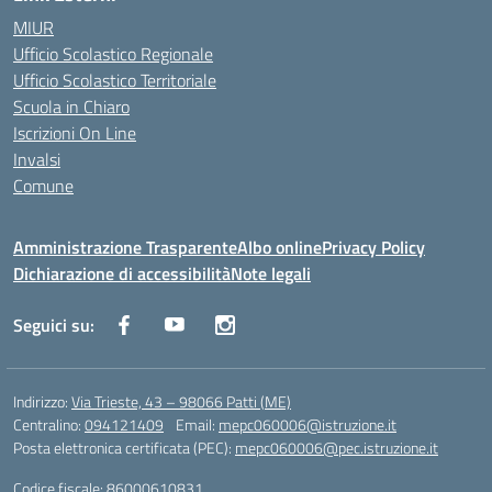
MIUR
Ufficio Scolastico Regionale
Ufficio Scolastico Territoriale
Scuola in Chiaro
Iscrizioni On Line
Invalsi
Comune
Amministrazione Trasparente
Albo online
Privacy Policy
Dichiarazione di accessibilità
Note legali
Seguici su:
Indirizzo:
Via Trieste, 43 – 98066 Patti (ME)
Centralino:
094121409
Email:
mepc060006@istruzione.it
Posta elettronica certificata (PEC):
mepc060006@pec.istruzione.it
Codice fiscale: 86000610831