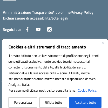
Amministrazione Trasparente
Albo online
Privacy Policy
Dichiarazione di accessibilità
Note legali
Seguici su:
Indirizzo:
Cookies e altri strumenti di tracciamento
Via Trieste, 43 – 98066 Patti (ME)
Centralino:
094121409
Email:
mepc060006@istruzione.it
Il nostro Istituto non utilizza strumenti di profilazione degli utenti -
Posta elettronica certificata (PEC):
mepc060006@pec.istruzione.it
sono utilizzati esclusivamente cookies tecnici necessari al
Codice fiscale: 86000610831
corretto funzionamento del sito, alla fruibilità dei servizi
Codice meccanografico:
MEPC060006
istituzionali e alla sua accessibilità – sono utilizzati, inoltre,
strumenti statistici anonimizzati messi a disposizione da Web
Analytics Italia.
Hosting & Powered by 3D Solution S.r.l.
Per saperne di più sul nostro sito, consulta la ns.
Cookie Policy.
Concept & Design by Designers Italia
Personalizza
Rifiuta tutto
Accettare tutto