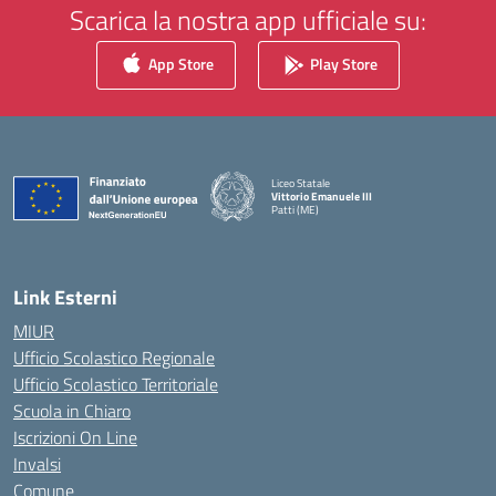
Scarica la nostra app ufficiale su:
App Store
Play Store
Liceo Statale
Vittorio Emanuele III
Patti (ME)
— Visita la pagina iniziale della scuola
Link Esterni
MIUR
Ufficio Scolastico Regionale
Ufficio Scolastico Territoriale
Scuola in Chiaro
Iscrizioni On Line
Invalsi
Comune