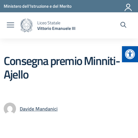
Vai ai contenuti
Vai al menu di navigazione
Vai al footer
Ministero dell'Istruzione e del Merito
Liceo Statale
Vittorio Emanuele III
Apr
Consegna premio Minniti-
Ajello
Davide Mandanici