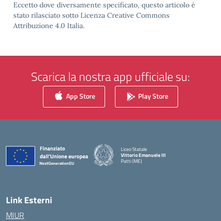
Eccetto dove diversamente specificato, questo articolo è
stato rilasciato sotto Licenza Creative Commons
Attribuzione 4.0 Italia.
Scarica la nostra app ufficiale su:
App Store
Play Store
Liceo Statale
Vittorio Emanuele III
Patti (ME)
— Visita la pagina iniziale della scuola
Link Esterni
MIUR