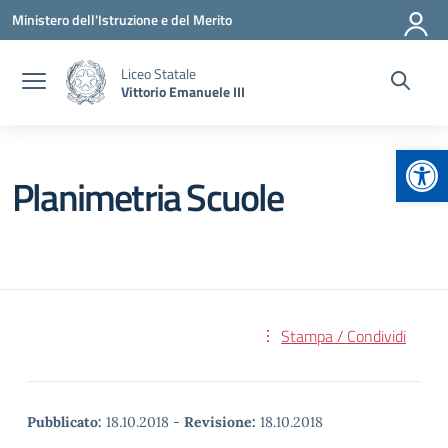
Vai ai contenuti
Vai al menu di navigazione
Vai al footer
Ministero dell'Istruzione e del Merito
Liceo Statale
Vittorio Emanuele III
Apr
Planimetria Scuole
Stampa / Condividi
Pubblicato:
18.10.2018
-
Revisione:
18.10.2018