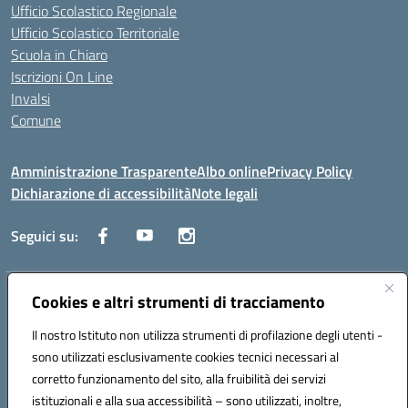
Ufficio Scolastico Regionale
Ufficio Scolastico Territoriale
Scuola in Chiaro
Iscrizioni On Line
Invalsi
Comune
Amministrazione Trasparente
Albo online
Privacy Policy
Dichiarazione di accessibilità
Note legali
Seguici su:
Indirizzo:
Cookies e altri strumenti di tracciamento
Via Trieste, 43 – 98066 Patti (ME)
Centralino:
094121409
Email:
mepc060006@istruzione.it
Il nostro Istituto non utilizza strumenti di profilazione degli utenti -
Posta elettronica certificata (PEC):
mepc060006@pec.istruzione.it
sono utilizzati esclusivamente cookies tecnici necessari al
Codice fiscale: 86000610831
corretto funzionamento del sito, alla fruibilità dei servizi
Codice meccanografico:
MEPC060006
istituzionali e alla sua accessibilità – sono utilizzati, inoltre,