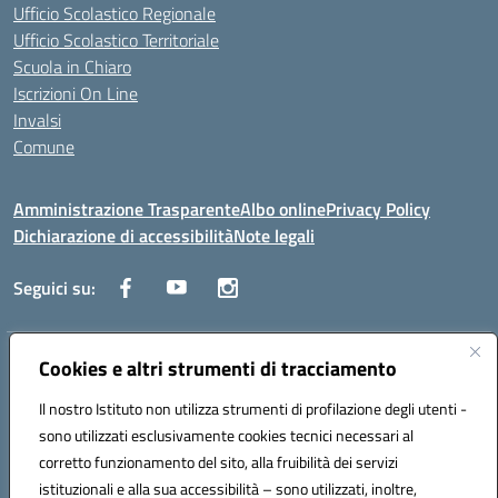
Ufficio Scolastico Regionale
Ufficio Scolastico Territoriale
Scuola in Chiaro
Iscrizioni On Line
Invalsi
Comune
Amministrazione Trasparente
Albo online
Privacy Policy
Dichiarazione di accessibilità
Note legali
Seguici su:
Indirizzo:
Cookies e altri strumenti di tracciamento
Via Trieste, 43 – 98066 Patti (ME)
Centralino:
094121409
Email:
mepc060006@istruzione.it
Il nostro Istituto non utilizza strumenti di profilazione degli utenti -
Posta elettronica certificata (PEC):
mepc060006@pec.istruzione.it
sono utilizzati esclusivamente cookies tecnici necessari al
Codice fiscale: 86000610831
corretto funzionamento del sito, alla fruibilità dei servizi
Codice meccanografico:
MEPC060006
istituzionali e alla sua accessibilità – sono utilizzati, inoltre,