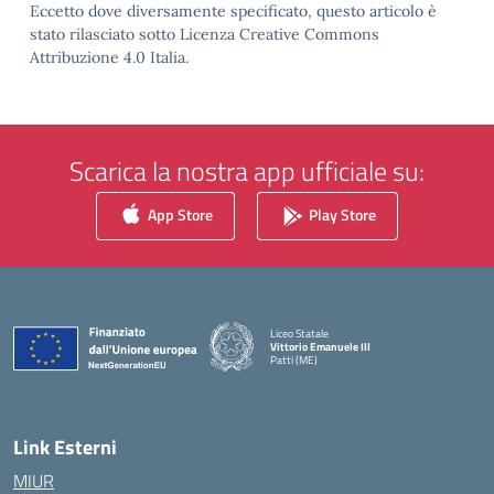
Eccetto dove diversamente specificato, questo articolo è
stato rilasciato sotto Licenza Creative Commons
Attribuzione 4.0 Italia.
Scarica la nostra app ufficiale su:
App Store
Play Store
Liceo Statale
Vittorio Emanuele III
Patti (ME)
— Visita la pagina iniziale della scuola
Link Esterni
MIUR