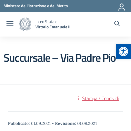
Vai ai contenuti
Vai al menu di navigazione
Vai al footer
Ministero dell'Istruzione e del Merito
Liceo Statale
Vittorio Emanuele III
Apr
Succursale – Via Padre Pio
Stampa / Condividi
Pubblicato:
01.09.2021
-
Revisione:
01.09.2021