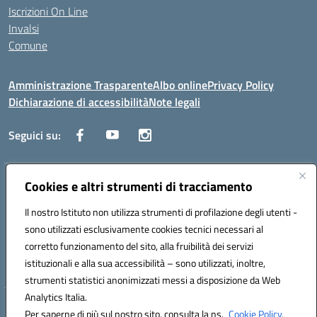
Iscrizioni On Line
Invalsi
Comune
Amministrazione Trasparente
Albo online
Privacy Policy
Dichiarazione di accessibilità
Note legali
Seguici su:
Indirizzo:
Cookies e altri strumenti di tracciamento
Via Trieste, 43 – 98066 Patti (ME)
Centralino:
094121409
Email:
mepc060006@istruzione.it
Il nostro Istituto non utilizza strumenti di profilazione degli utenti -
Posta elettronica certificata (PEC):
mepc060006@pec.istruzione.it
sono utilizzati esclusivamente cookies tecnici necessari al
Codice fiscale: 86000610831
corretto funzionamento del sito, alla fruibilità dei servizi
Codice meccanografico:
MEPC060006
istituzionali e alla sua accessibilità – sono utilizzati, inoltre,
strumenti statistici anonimizzati messi a disposizione da Web
Analytics Italia.
Hosting & Powered by 3D Solution S.r.l.
Per saperne di più sul nostro sito, consulta la ns.
Cookie Policy.