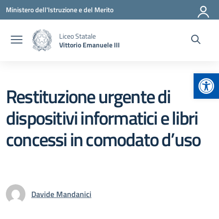
Vai ai contenuti
Vai al menu di navigazione
Vai al footer
Ministero dell'Istruzione e del Merito
Liceo Statale
Vittorio Emanuele III
Apr
Restituzione urgente di
dispositivi informatici e libri
concessi in comodato d’uso
Davide Mandanici