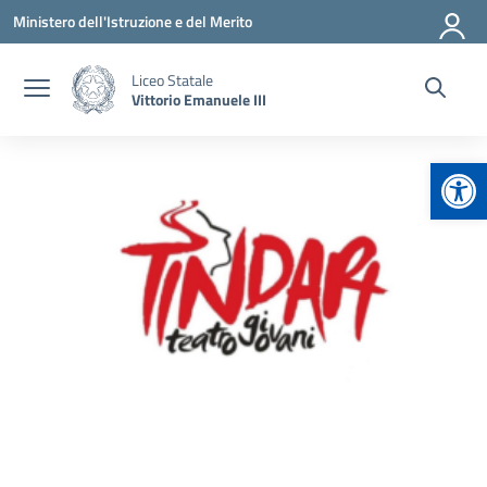
Vai ai contenuti
Vai al menu di navigazione
Vai al footer
Ministero dell'Istruzione e del Merito
Liceo Statale
Vittorio Emanuele III
Apr