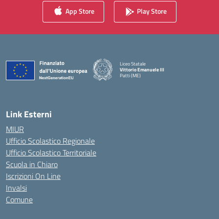
App Store
Play Store
Liceo Statale
Vittorio Emanuele III
Patti (ME)
— Visita la pagina iniziale della scuola
Link Esterni
MIUR
Ufficio Scolastico Regionale
Ufficio Scolastico Territoriale
Scuola in Chiaro
Iscrizioni On Line
Invalsi
Comune