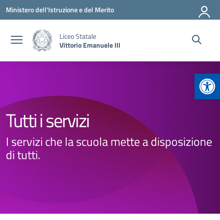
Vai ai contenuti
Vai al menu di navigazione
Vai al footer
Ministero dell'Istruzione e del Merito
Liceo Statale
Vittorio Emanuele III
Apr
Tutti i servizi
I servizi che la scuola mette a disposizione
di tutti.