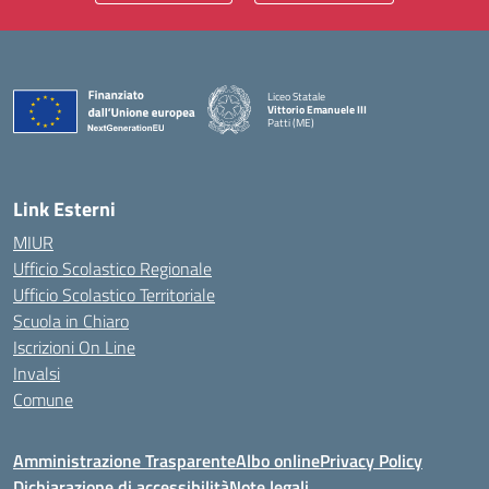
Liceo Statale
Vittorio Emanuele III
Patti (ME)
— Visita la pagina iniziale della scuola
Link Esterni
MIUR
Ufficio Scolastico Regionale
Ufficio Scolastico Territoriale
Scuola in Chiaro
Iscrizioni On Line
Invalsi
Comune
Amministrazione Trasparente
Albo online
Privacy Policy
Dichiarazione di accessibilità
Note legali