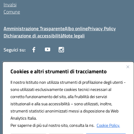
Invalsi
Comune
Amministrazione Trasparente
Albo online
Privacy Policy
Dichiarazione di accessibilità
Note legali
Seguici su:
Indirizzo:
Cookies e altri strumenti di tracciamento
Via Trieste, 43 – 98066 Patti (ME)
Centralino:
094121409
Email:
mepc060006@istruzione.it
Il nostro Istituto non utilizza strumenti di profilazione degli utenti -
Posta elettronica certificata (PEC):
mepc060006@pec.istruzione.it
sono utilizzati esclusivamente cookies tecnici necessari al
Codice fiscale: 86000610831
corretto funzionamento del sito, alla fruibilità dei servizi
Codice meccanografico:
MEPC060006
istituzionali e alla sua accessibilità – sono utilizzati, inoltre,
strumenti statistici anonimizzati messi a disposizione da Web
Analytics Italia.
Hosting & Powered by 3D Solution S.r.l.
Per saperne di più sul nostro sito, consulta la ns.
Cookie Policy.
Concept & Design by Designers Italia