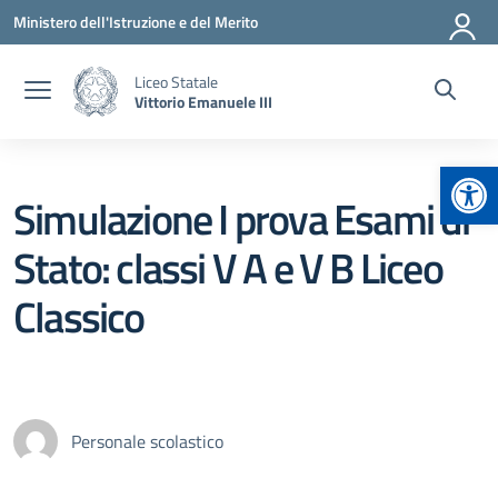
Vai ai contenuti
Vai al menu di navigazione
Vai al footer
Ministero dell'Istruzione e del Merito
Liceo Statale
Vittorio Emanuele III
Apr
Simulazione I prova Esami di
Stato: classi V A e V B Liceo
Classico
Personale scolastico