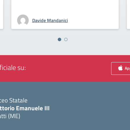
Davide Mandanici
iciale su:
App
ceo Statale
ttorio Emanuele III
tti (ME)
Visita la pagina iniziale della scuola