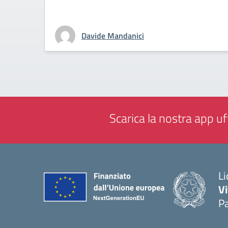
Davide Mandanici
Scarica la nostra app uff
Li
Vi
Pa
— 