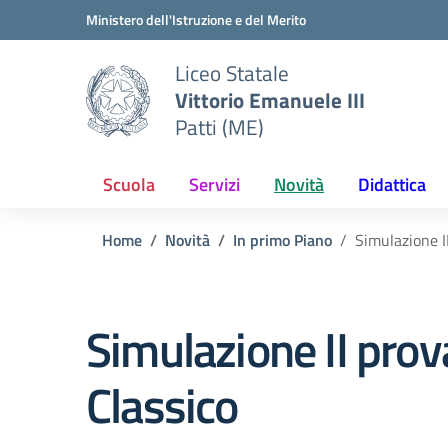
Vai ai contenuti
Vai al menu di navigazione
Vai al footer
Ministero dell'Istruzione e del Merito
Liceo Statale
Vittorio Emanuele III
Patti (ME)
Scuola
Servizi
Novità
Didattica
Home
Novità
In primo Piano
Simulazione II
Simulazione II prov
Classico