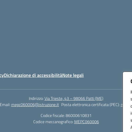
cy
Dichiarazione di accessibilità
Note legali
Indirizzo:
Via Trieste, 43 – 98066 Patti (ME)
Email:
mepc060006@istruzione.it
Posta elettronica certificata (PEC):
mepc0
Codice fiscale: 86000610831
Codice meccanografico:
MEPC060006