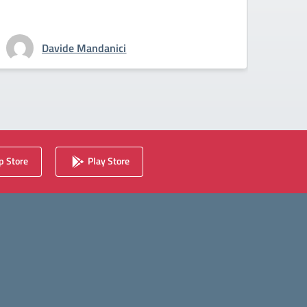
Davide Mandanici
 Store
Play Store