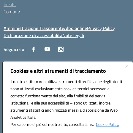
Invalsi
Comune
Amministrazione Trasparente
Albo online
Privacy Policy
Dichiarazione di accessibilità
Note legali
Seguici su:
Indirizzo:
Cookies e altri strumenti di tracciamento
Via Trieste, 43 – 98066 Patti (ME)
Centralino:
094121409
Email:
mepc060006@istruzione.it
Il nostro Istituto non utilizza strumenti di profilazione degli utenti -
Posta elettronica certificata (PEC):
mepc060006@pec.istruzione.it
sono utilizzati esclusivamente cookies tecnici necessari al
Codice fiscale: 86000610831
corretto funzionamento del sito, alla fruibilità dei servizi
Codice meccanografico:
MEPC060006
istituzionali e alla sua accessibilità – sono utilizzati, inoltre,
strumenti statistici anonimizzati messi a disposizione da Web
Analytics Italia.
Hosting & Powered by 3D Solution S.r.l.
Per saperne di più sul nostro sito, consulta la ns.
Cookie Policy.
Concept & Design by Designers Italia