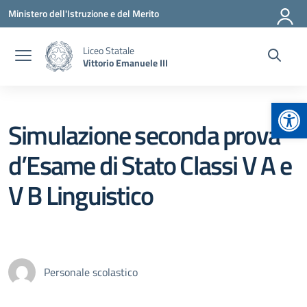
Vai ai contenuti
Vai al menu di navigazione
Vai al footer
Ministero dell'Istruzione e del Merito
Liceo Statale
Vittorio Emanuele III
Apr
Simulazione seconda prova
d’Esame di Stato Classi V A e
V B Linguistico
Personale scolastico