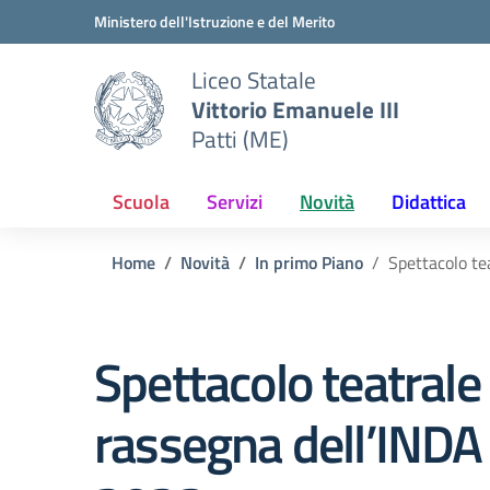
Vai ai contenuti
Vai al menu di navigazione
Vai al footer
Ministero dell'Istruzione e del Merito
Liceo Statale
Vittorio Emanuele III
Patti (ME)
Scuola
Servizi
Novità
Didattica
Home
Novità
In primo Piano
Spettacolo te
Spettacolo teatrale 
rassegna dell’INDA