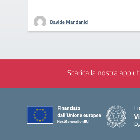
Davide Mandanici
Scarica la nostra app uff
Li
Vi
Pa
— 