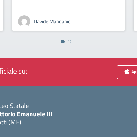
Davide Mandanici
iciale su:
App
ceo Statale
ttorio Emanuele III
tti (ME)
Visita la pagina iniziale della scuola