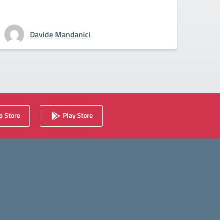
Davide Mandanici
 Store
Play Store