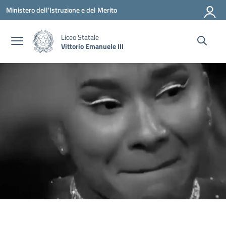
Vai ai contenuti
Vai al menu di navigazione
Vai al footer
Ministero dell'Istruzione e del Merito
Liceo Statale
Vittorio Emanuele III