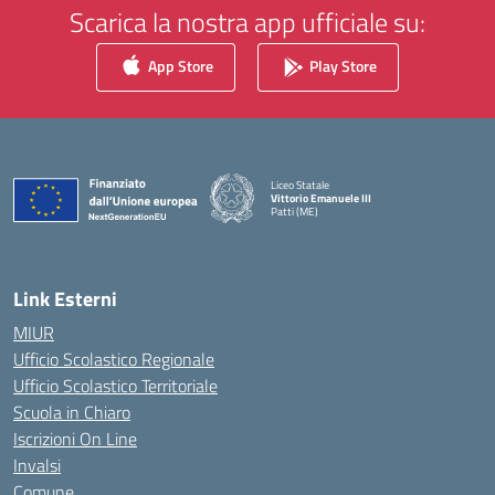
Scarica la nostra app ufficiale su:
App Store
Play Store
Liceo Statale
Vittorio Emanuele III
Patti (ME)
— Visita la pagina iniziale della scuola
Link Esterni
MIUR
Ufficio Scolastico Regionale
Ufficio Scolastico Territoriale
Scuola in Chiaro
Iscrizioni On Line
Invalsi
Comune