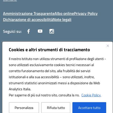
Amministrazione Trasparente
Albo online
Privacy Policy
Dichiarazione di accessibilità
Note legali
Seguici su:
Indirizzo:
Cookies e altri strumenti di tracciamento
Via Trieste, 43 – 98066 Patti (ME)
Centralino:
094121409
Email:
mepc060006@istruzione.it
Il nostro Istituto non utilizza strumenti di profilazione degli utenti -
Posta elettronica certificata (PEC):
mepc060006@pec.istruzione.it
sono utilizzati esclusivamente cookies tecnici necessari al
Codice fiscale: 86000610831
corretto funzionamento del sito, alla fruibilità dei servizi
Codice meccanografico:
MEPC060006
istituzionali e alla sua accessibilità – sono utilizzati, inoltre,
strumenti statistici anonimizzati messi a disposizione da Web
Analytics Italia.
Hosting & Powered by 3D Solution S.r.l.
Per saperne di più sul nostro sito, consulta la ns.
Cookie Policy.
Concept & Design by Designers Italia
Personalizza
Rifiuta tutto
Accettare tutto