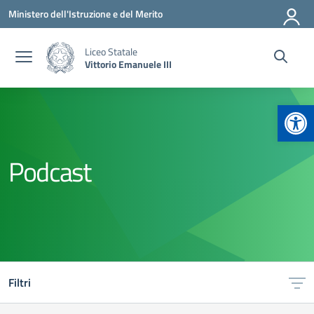
Vai ai contenuti
Vai al menu di navigazione
Vai al footer
Ministero dell'Istruzione e del Merito
Liceo Statale
Vittorio Emanuele III
Apr
Podcast
Filtri