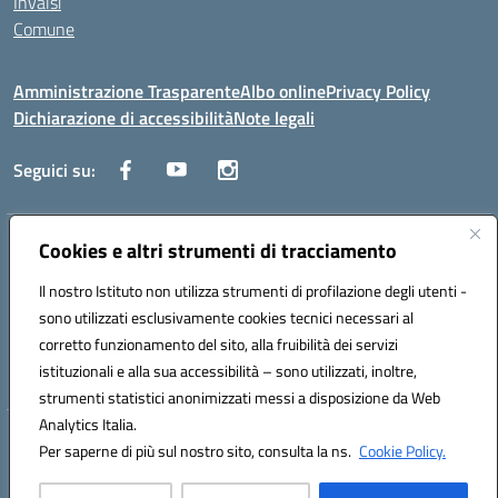
Invalsi
Comune
Amministrazione Trasparente
Albo online
Privacy Policy
Dichiarazione di accessibilità
Note legali
Seguici su:
Indirizzo:
Cookies e altri strumenti di tracciamento
Via Trieste, 43 – 98066 Patti (ME)
Centralino:
094121409
Email:
mepc060006@istruzione.it
Il nostro Istituto non utilizza strumenti di profilazione degli utenti -
Posta elettronica certificata (PEC):
mepc060006@pec.istruzione.it
sono utilizzati esclusivamente cookies tecnici necessari al
Codice fiscale: 86000610831
corretto funzionamento del sito, alla fruibilità dei servizi
Codice meccanografico:
MEPC060006
istituzionali e alla sua accessibilità – sono utilizzati, inoltre,
strumenti statistici anonimizzati messi a disposizione da Web
Analytics Italia.
Hosting & Powered by 3D Solution S.r.l.
Per saperne di più sul nostro sito, consulta la ns.
Cookie Policy.
Concept & Design by Designers Italia