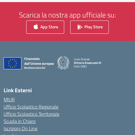
Scarica la nostra app ufficiale su:
App Store
Play Store
Liceo Statale
Vittorio Emanuele III
Patti (ME)
— Visita la pagina iniziale della scuola
Link Esterni
MIUR
Ufficio Scolastico Regionale
Ufficio Scolastico Territoriale
Scuola in Chiaro
Iscrizioni On Line