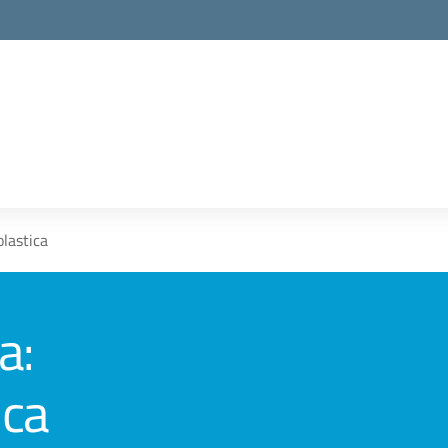
olastica
a:
ica