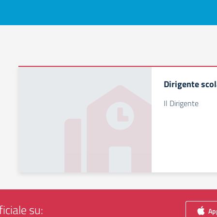
Dirigente scol
Il Dirigente
iciale su:
App