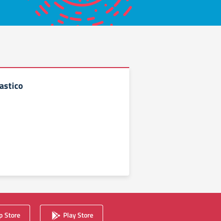
astico
 Store
Play Store