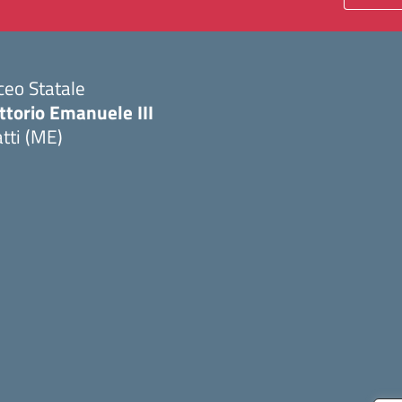
ceo Statale
ttorio Emanuele III
tti (ME)
Visita la pagina iniziale della scuola