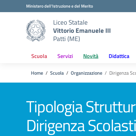
Vai ai contenuti
Vai al menu di navigazione
Vai al footer
Ministero dell'Istruzione e del Merito
Liceo Statale
Vittorio Emanuele III
Patti (ME)
Scuola
Servizi
Novità
Didattica
Home
Scuola
Organizzazione
Dirigenza Sc
Tipologia Struttur
Dirigenza Scolast