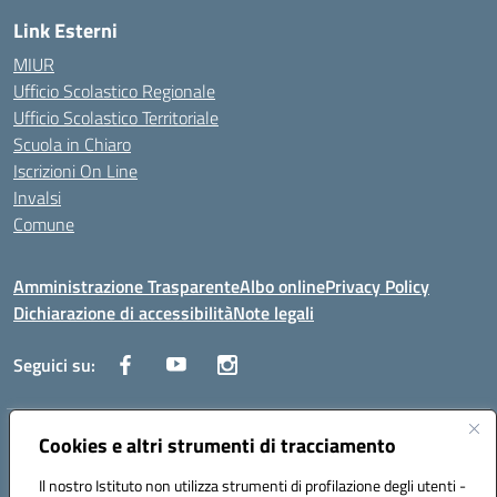
Link Esterni
MIUR
Ufficio Scolastico Regionale
Ufficio Scolastico Territoriale
Scuola in Chiaro
Iscrizioni On Line
Invalsi
Comune
Amministrazione Trasparente
Albo online
Privacy Policy
Dichiarazione di accessibilità
Note legali
Seguici su:
Indirizzo:
Cookies e altri strumenti di tracciamento
Via Trieste, 43 – 98066 Patti (ME)
Centralino:
094121409
Email:
mepc060006@istruzione.it
Il nostro Istituto non utilizza strumenti di profilazione degli utenti -
Posta elettronica certificata (PEC):
mepc060006@pec.istruzione.it