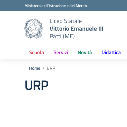
Vai ai contenuti
Vai al menu di navigazione
Vai al footer
Ministero dell'Istruzione e del Merito
Liceo Statale
Vittorio Emanuele III
Patti (ME)
Scuola
Servizi
Novità
Didattica
Home
URP
URP