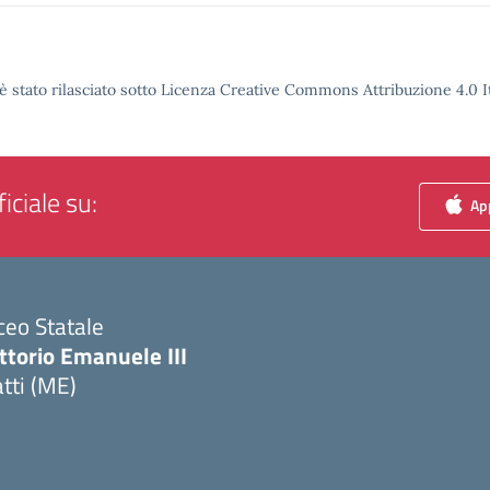
è stato rilasciato sotto Licenza Creative Commons Attribuzione 4.0 It
iciale su:
App
ceo Statale
ttorio Emanuele III
tti (ME)
Visita la pagina iniziale della scuola