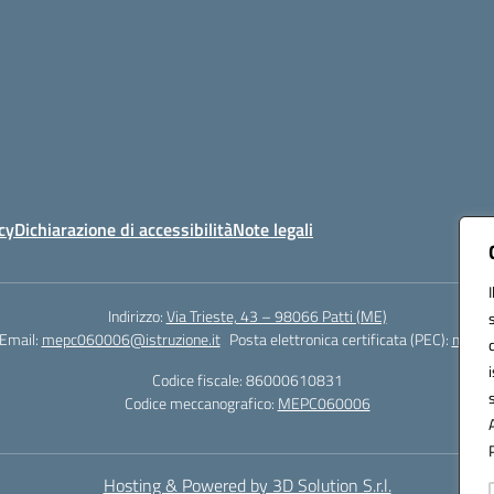
cy
Dichiarazione di accessibilità
Note legali
Indirizzo:
Via Trieste, 43 – 98066 Patti (ME)
Email:
mepc060006@istruzione.it
Posta elettronica certificata (PEC):
mepc0
Codice fiscale: 86000610831
Codice meccanografico:
MEPC060006
Hosting & Powered by 3D Solution S.r.l.