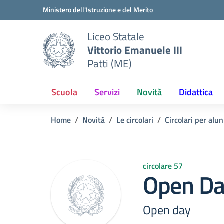
Vai ai contenuti
Vai al menu di navigazione
Vai al footer
Ministero dell'Istruzione e del Merito
Liceo Statale
Vittorio Emanuele III
Patti (ME)
Scuola
Servizi
Novità
Didattica
Home
Novità
Le circolari
Circolari per alun
circolare 57
Open Da
Open day